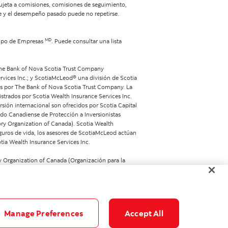
ujeta a comisiones, comisiones de seguimiento,
te y el desempeño pasado puede no repetirse.
MD
Grupo de Empresas
. Puede consultar una lista
The Bank of Nova Scotia Trust Company
rvices Inc.; y ScotiaMcLeod® una división de Scotia
dos por The Bank of Nova Scotia Trust Company. La
strados por Scotia Wealth Insurance Services Inc.
ersión internacional son ofrecidos por Scotia Capital
ndo Canadiense de Protección a Inversionistas
ory Organization of Canada). Scotia Wealth
eguros de vida, los asesores de ScotiaMcLeod actúan
tia Wealth Insurance Services Inc.
y Organization of Canada (Organización para la
cotia iTRADE no brinda servicios de asesoramiento
Manage Preferences
Accept All