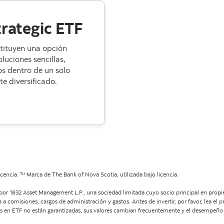
trategic ETF
stituyen una opción
luciones sencillas,
os dentro de un solo
te diversificado.
tegic ETF
icencia. ™ Marca de The Bank of Nova Scotia, utilizada bajo licencia.
por 1832 Asset Management L.P., una sociedad limitada cuyo socio principal en prop
 a comisiones, cargos de administración y gastos. Antes de invertir, por favor, lea el
es en ETF no están garantizadas, sus valores cambian frecuentemente y el desempeño