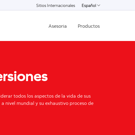
Sitios Internacionales
Español
Select a language
Asesoria
Productos
ersiones
siderar todos los aspectos de la vida de sus
 a nivel mundial y su exhaustivo proceso de