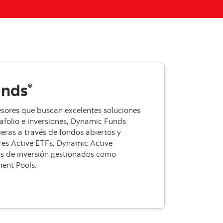
unds
®
sesores que buscan excelentes soluciones
afolio e inversiones, Dynamic Funds
ieras a través de fondos abiertos y
res Active ETFs, Dynamic Active
ios de inversión gestionados como
ent Pools.
mic Funds®