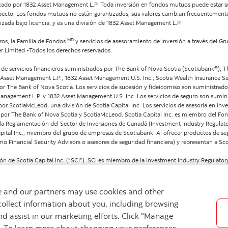
zado por 1832 Asset Management L.P. Toda inversión en fondos mutuos puede estar s
prospecto. Los fondos mutuos no están garantizados, sus valores cambian frecuentemen
izada bajo licencia, y es una división de 1832 Asset Management L.P.
MD
ros, la Familia de Fondos
y servicios de asesoramiento de inversión a través del 
er Limited -Todos los derechos reservados.
 servicios financieros suministrados por The Bank of Nova Scotia (Scotiabank®); 
2 Asset Management L.P.; 1832 Asset Management U.S. Inc.; Scotia Wealth Insurance Se
 por The Bank of Nova Scotia. Los servicios de sucesión y fideicomiso son suministra
Management L.P. y 1832 Asset Management U.S. Inc. Los servicios de seguro son sumini
por ScotiaMcLeod, una división de Scotia Capital Inc. Los servicios de asesoría en inv
os por The Bank of Nova Scotia y ScotiaMcLeod. Scotia Capital Inc. es miembro del Fo
 la Reglamentación del Sector de Inversiones de Canadá (Investment Industry Regulat
 Capital Inc., miembro del grupo de empresas de Scotiabank. Al ofrecer productos de s
 Financial Security Advisors o asesores de seguridad financiera) y representan a Sco
n de Scotia Capital Inc. (“SCI”). SCI es miembro de la Investment Industry Regulator
adian Investor Protection Fund (Fondo Canadiense de Protección a Inversionistas). S
s propias decisiones con respecto a las inversiones.
we and our partners may use cookies and other
collect information about you, including browsing
nd assist in our marketing efforts. Click "Manage