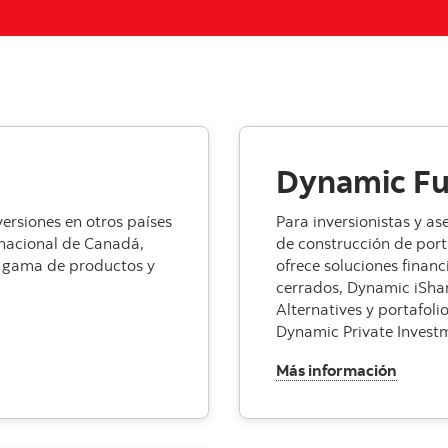
Dynamic F
versiones en otros países
Para inversionistas y a
rnacional de Canadá,
de construcción de port
a gama de productos y
ofrece soluciones financ
cerrados, Dynamic iSha
Alternatives y portafol
Dynamic Private Investm
, Dyna
Más información