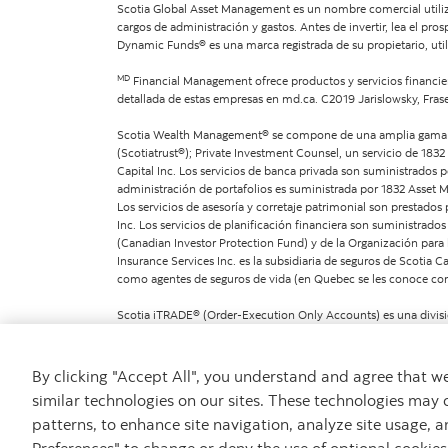
Scotia Global Asset Management es un nombre comercial utili
cargos de administración y gastos. Antes de invertir, lea el 
Dynamic Funds® es una marca registrada de su propietario, util
MD
Financial Management ofrece productos y servicios financie
detallada de estas empresas en md.ca. C2019 Jarislowsky, Fras
Scotia Wealth Management® se compone de una amplia gama de
(Scotiatrust®); Private Investment Counsel, un servicio de 183
Capital Inc. Los servicios de banca privada son suministrados
administración de portafolios es suministrada por 1832 Asset 
Los servicios de asesoría y corretaje patrimonial son prestados 
Inc. Los servicios de planificación financiera son suministrad
(Canadian Investor Protection Fund) y de la Organización para
Insurance Services Inc. es la subsidiaria de seguros de Scotia
como agentes de seguros de vida (en Quebec se les conoce como
Scotia iTRADE® (Order-Execution Only Accounts) es una divisió
Reglamentación del Sector de Inversiones de Canadá) y del Can
ni recomendaciones y los inversionistas son responsables de su
By clicking "Accept All", you understand and agree that 
similar technologies on our sites. These technologies may 
patterns, to enhance site navigation, analyze site usage, a
Aviso legal
Privacidad
Seguridad