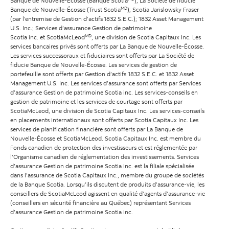
Banque de Nouvelle-Écosse (Banque Scotia
); La Société de fiducie
MD
Banque de Nouvelle-Écosse (Trust Scotia
); Scotia Jarislowsky Fraser
(par l’entremise de Gestion d’actifs 1832 S.E.C.); 1832 Asset Management
U.S. Inc.; Services d’assurance Gestion de patrimoine
MD
Scotia inc. et ScotiaMcLeod
, une division de Scotia Capitaux Inc. Les
services bancaires privés sont offerts par La Banque de Nouvelle-Écosse.
Les services successoraux et fiduciaires sont offerts par La Société de
fiducie Banque de Nouvelle-Écosse. Les services de gestion de
portefeuille sont offerts par Gestion d’actifs 1832 S.E.C. et 1832 Asset
Management U.S. Inc. Les services d’assurance sont offerts par Services
d’assurance Gestion de patrimoine Scotia inc. Les services-conseils en
gestion de patrimoine et les services de courtage sont offerts par
ScotiaMcLeod, une division de Scotia Capitaux Inc. Les services-conseils
en placements internationaux sont offerts par Scotia Capitaux Inc. Les
services de planification financière sont offerts par La Banque de
Nouvelle-Écosse et ScotiaMcLeod. Scotia Capitaux Inc. est membre du
Fonds canadien de protection des investisseurs et est réglementée par
l’Organisme canadien de réglementation des investissements. Services
d’assurance Gestion de patrimoine Scotia inc. est la filiale spécialisée
dans l’assurance de Scotia Capitaux Inc., membre du groupe de sociétés
de la Banque Scotia. Lorsqu’ils discutent de produits d’assurance-vie, les
conseillers de ScotiaMcLeod agissent en qualité d’agents d’assurance-vie
(conseillers en sécurité financière au Québec) représentant Services
d’assurance Gestion de patrimoine Scotia inc.