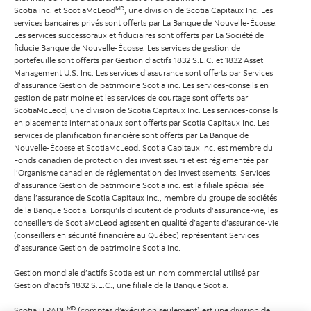
MD
Scotia inc. et ScotiaMcLeod
, une division de Scotia Capitaux Inc. Les
services bancaires privés sont offerts par La Banque de Nouvelle-Écosse.
Les services successoraux et fiduciaires sont offerts par La Société de
fiducie Banque de Nouvelle-Écosse. Les services de gestion de
portefeuille sont offerts par Gestion d’actifs 1832 S.E.C. et 1832 Asset
Management U.S. Inc. Les services d’assurance sont offerts par Services
d’assurance Gestion de patrimoine Scotia inc. Les services-conseils en
gestion de patrimoine et les services de courtage sont offerts par
ScotiaMcLeod, une division de Scotia Capitaux Inc. Les services-conseils
en placements internationaux sont offerts par Scotia Capitaux Inc. Les
services de planification financière sont offerts par La Banque de
Nouvelle-Écosse et ScotiaMcLeod. Scotia Capitaux Inc. est membre du
Fonds canadien de protection des investisseurs et est réglementée par
l’Organisme canadien de réglementation des investissements. Services
d’assurance Gestion de patrimoine Scotia inc. est la filiale spécialisée
dans l’assurance de Scotia Capitaux Inc., membre du groupe de sociétés
de la Banque Scotia. Lorsqu’ils discutent de produits d’assurance-vie, les
conseillers de ScotiaMcLeod agissent en qualité d’agents d’assurance-vie
(conseillers en sécurité financière au Québec) représentant Services
d’assurance Gestion de patrimoine Scotia inc.
Gestion mondiale d’actifs Scotia est un nom commercial utilisé par
Gestion d’actifs 1832 S.E.C., une filiale de la Banque Scotia.
MD
Scotia iTRADE
(comptes d’exécution seulement) est une division de